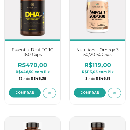
Essential DHA TG 1G
Nutritionall Omega 3
180 Caps
50/20 60Caps
R$470,00
R$119,00
R$446,50
com
Pix
R$113,05
com
Pix
12
x de
R$48,35
3
x de
R$46,51