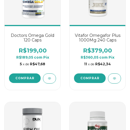
Doctors Omega Gold
Vitafor Omegafor Plus
120 Caps
1000Mg 240 Caps
R$199,00
R$379,00
R$189,05
com
Pix
R$360,05
com
Pix
5
x de
R$47,68
11
x de
R$42,34