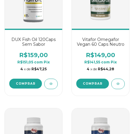
DUX Fish Oil 120Caps
Vitafor Omegafor
Sem Sabor
Vegan 60 Caps Neutro
R$159,00
R$149,00
R$151,05
com
Pix
R$141,55
com
Pix
4
x de
R$47,25
4
x de
R$44,28