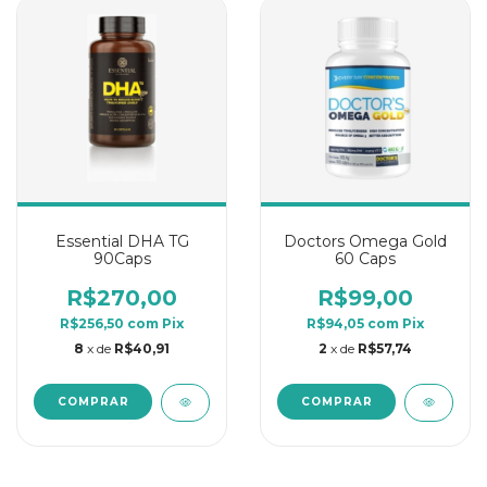
Essential DHA TG
Doctors Omega Gold
90Caps
60 Caps
R$270,00
R$99,00
R$256,50
com
Pix
R$94,05
com
Pix
8
x de
R$40,91
2
x de
R$57,74