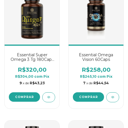
Essential Super
Essential Omega
Omega 3 Tg 180Caps
Vision 60Caps
1g
R$320,00
R$258,00
R$304,00
com
Pix
R$245,10
com
Pix
9
x de
R$43,23
7
x de
R$44,54