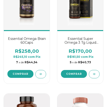
Essential Omega Brain
Essential Super
60Caps
Omega 3 Tg Liquid
150ml Mix De Frutas
R$258,00
R$170,00
R$245,10
com
Pix
R$161,50
com
Pix
7
x de
R$44,54
5
x de
R$40,73