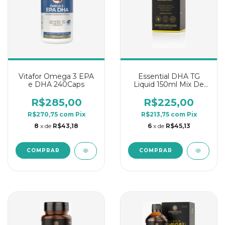
Vitafor Omega 3 EPA
Essential DHA TG
e DHA 240Caps
Liquid 150ml Mix De
Frutas
R$285,00
R$225,00
R$270,75
com
Pix
R$213,75
com
Pix
8
x de
R$43,18
6
x de
R$45,13