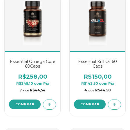
Essential Omega Core
Essential Krill Oil 60
60Caps
Caps
R$258,00
R$150,00
R$245,10
com
Pix
R$142,50
com
Pix
7
x de
R$44,54
4
x de
R$44,58