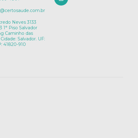
o@certosaude.com.br
credo Neves 3133
3 1° Piso Salvador
ng Caminho das
 Cidade: Salvador. UF:
: 41820-910