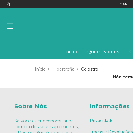
GANHE
Início
Quem Somos
C
Início
>
Hipertrofia
>
Colostro
Não temo
Sobre Nós
Informações
Privacidade
Se você quer economizar na
compra dos seus suplementos,
Trocas e Devoluções
a Doctor’s Supplements é o