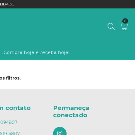
LIDADE
0
Compre hoje e receba hoje!
 filtros.
m contato
Permaneça
conectado
3094807
8309-4807